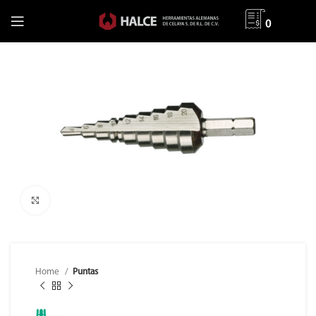
0
Clic para ampliar
Home
Puntas