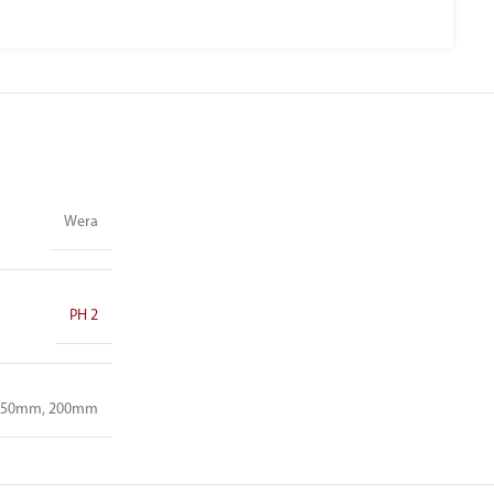
Wera
PH 2
150mm, 200mm