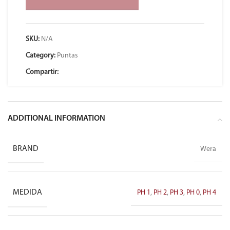
SKU:
N/A
Category:
Puntas
Compartir:
ADDITIONAL INFORMATION
BRAND
Wera
MEDIDA
PH 1
,
PH 2
,
PH 3
,
PH 0
,
PH 4