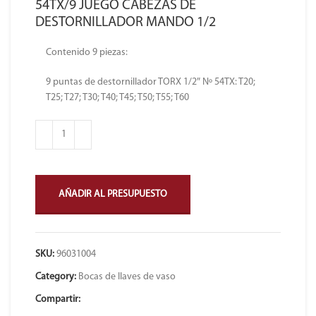
54TX/9 JUEGO CABEZAS DE
DESTORNILLADOR MANDO 1/2
Contenido 9 piezas:
9 puntas de destornillador TORX 1/2″ Nº 54TX: T20;
T25; T27; T30; T40; T45; T50; T55; T60
AÑADIR AL PRESUPUESTO
SKU:
96031004
Category:
Bocas de llaves de vaso
Compartir: