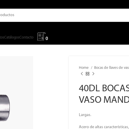
tos
Catálogos
Contacto
0
Home
Bocas de llaves de va
40DL BOCAS
VASO MAND
Largas.
Acero de altas característica