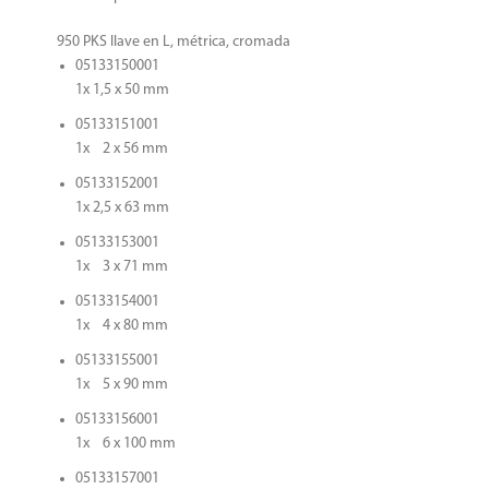
950 PKS llave en L, métrica, cromada
05133150001
1x 1,5 x 50 mm
05133151001
1x 2 x 56 mm
05133152001
1x 2,5 x 63 mm
05133153001
1x 3 x 71 mm
05133154001
1x 4 x 80 mm
05133155001
1x 5 x 90 mm
05133156001
1x 6 x 100 mm
05133157001