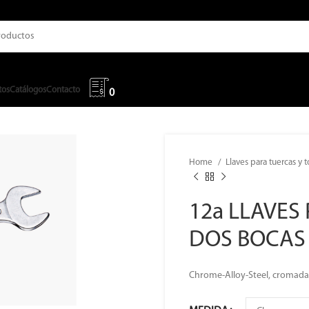
tos
Catálogos
Contacto
0
Home
Llaves para tuercas y t
12a LLAVES
DOS BOCAS 
Chrome-Alloy-Steel, cromada