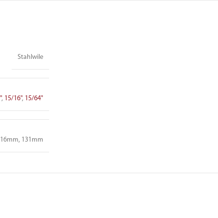
Stahlwile
"
,
15/16"
,
15/64"
116mm, 131mm