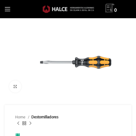
0
Clic para ampliar
Home
Destornilladores