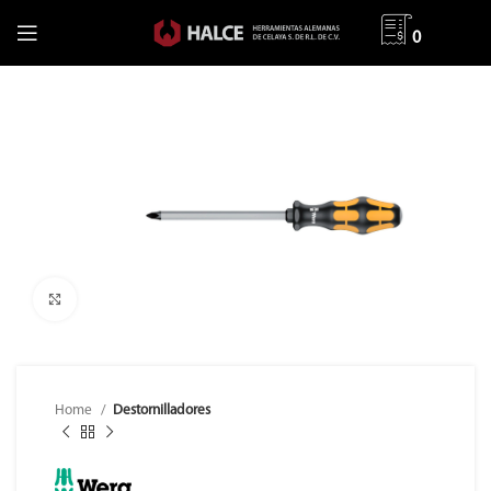
0
Clic para ampliar
Home
Destornilladores