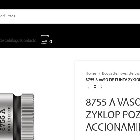
tos
Catálogos
Contacto
0
Home
Bocas de llaves de va
8755 A VASO DE PUNTA ZYKLO
8755 A VAS
ZYKLOP POZ
ACCIONAMIE