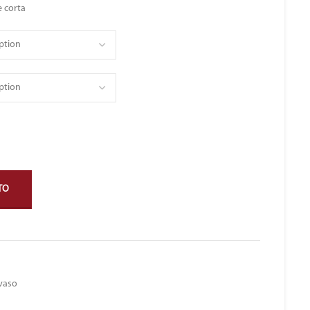
 corta
TO
 vaso