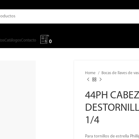
tos
Catálogos
Contacto
0
Home
Bocas de llaves de va
44PH CABEZ
DESTORNIL
1/4
Para tornillos de estrella Phill