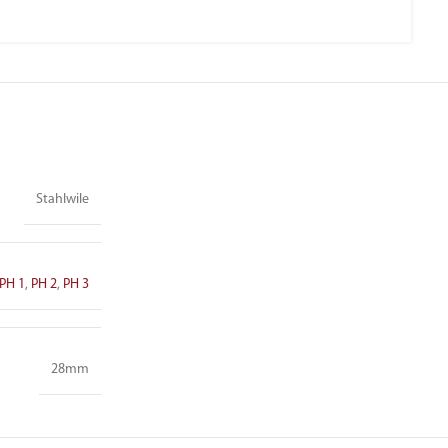
Stahlwile
PH 1
,
PH 2
,
PH 3
28mm