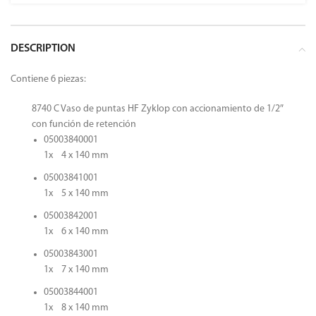
DESCRIPTION
Contiene 6 piezas:
8740 C Vaso de puntas HF Zyklop con accionamiento de 1/2″
con función de retención
05003840001
1x 4 x 140 mm
05003841001
1x 5 x 140 mm
05003842001
1x 6 x 140 mm
05003843001
1x 7 x 140 mm
05003844001
1x 8 x 140 mm