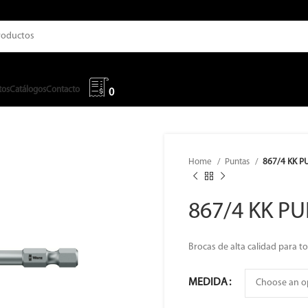
tos
Catálogos
Contacto
0
Home
Puntas
867/4 KK P
867/4 KK P
Brocas de alta calidad para 
MEDIDA