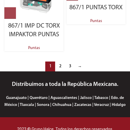
867/1 PUNTAS TORX
Puntas
867/1 IMP DC TORX
IMPAKTOR PUNTAS
Puntas
1
2
3
→
Distribuimos a toda la República Mexicana.
Guanajuato | Querétaro | Aguascalientes | Jalisco | Tabasco | Edo. de
México | Tlaxcala | Sonora | Chihuahua | Zacatecas | Veracruz | Hidalgo
2023 © Grupo Halce. Todos los derechos reservados.