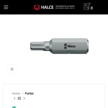
0
Clic para ampliar
Home
Puntas