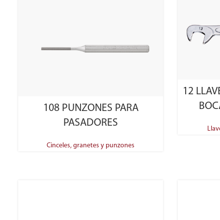
12 LLA
SELECT OPTIONS
BOCA
108 PUNZONES PARA
PASADORES
Llav
Cinceles, granetes y punzones