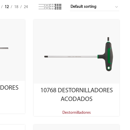
12
18
24
SELECT OPTIONS
ADORES
10768 DESTORNILLADORES
ACODADOS
Destornilladores