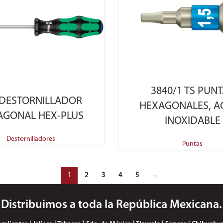
SELECT OPTIONS
3840/1 TS PUN
SELECT OPTIONS
 DESTORNILLADOR
HEXAGONALES, A
AGONAL HEX-PLUS
INOXIDABLE
Destornilladores
Puntas
1
2
3
4
5
→
Distribuimos a toda la República Mexicana.