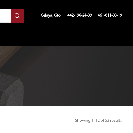
Celaya, Gto.
442-196-24-89
461-611-83-19
Showing 1–12 of 53 results