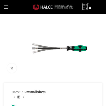
0
Clic para ampliar
Home
Destornilladores