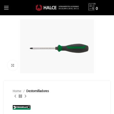
0
Clic para ampliar
Home
Destornilladores