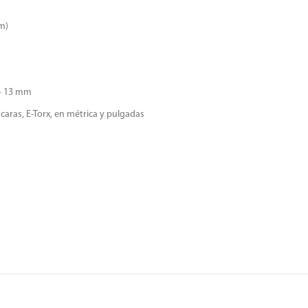
mm)
2 – 13 mm
caras, E-Torx, en métrica y pulgadas