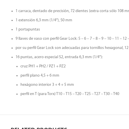
1 carraca, dentado de precisión, 72 dientes (extra corta sólo 108 
1 extensión 6,3 mm (1/4″), 50 mm
1 portapuntas
9 llaves de vaso con perfil Gear Lock: 5 – 6 – 7 – 8 – 9 – 10 – 11 – 1
por su perfil Gear Lock son adecuadas para tornillos hexagonal, 12 
16 puntas, acero especial S2, entrada 6,3 mm (1/4″):
cruz PH1 + PH2 / PZ1 + PZ2
perfil plano 4,5 + 6 mm
hexágono interior 3 + 4 + 5 mm
perfil en T (para Torx) T10 – T15 – T20 – T25 – T27 – T30 – T40