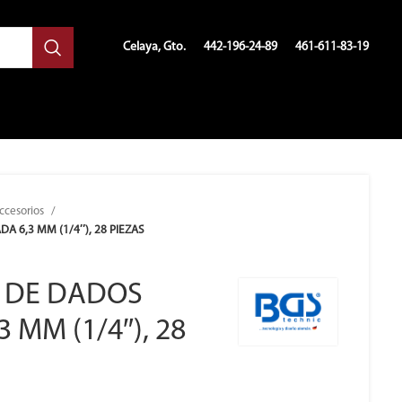
Celaya, Gto.
442-196-24-89
461-611-83-19
accesorios
 6,3 MM (1/4″), 28 PIEZAS
O DE DADOS
 MM (1/4″), 28