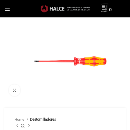
0
Clic para ampliar
Home
Destornilladores