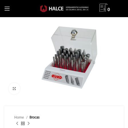
0
Clic para ampliar
Home
Brocas