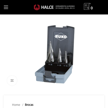
0
Clic para ampliar
Home
Brocas