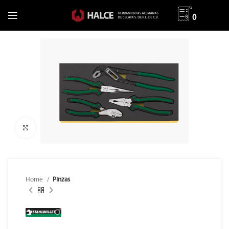
0
Clic para ampliar
Home
Pinzas