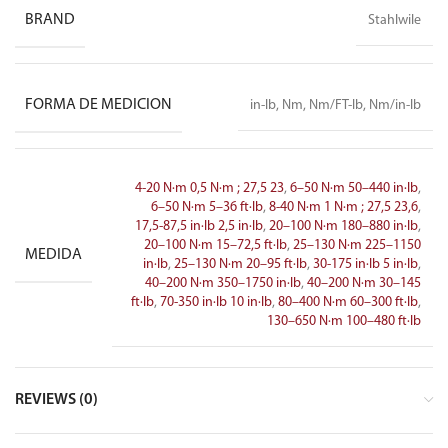
BRAND
Stahlwile
FORMA DE MEDICION
in-lb, Nm, Nm/FT-lb, Nm/in-lb
4-20 N·m 0,5 N·m ; 27,5 23
,
6–50 N·m 50–440 in·lb
,
6–50 N·m 5–36 ft·lb
,
8-40 N·m 1 N·m ; 27,5 23,6
,
17,5-87,5 in·lb 2,5 in·lb
,
20–100 N·m 180–880 in·lb
,
20–100 N·m 15–72,5 ft·lb
,
25–130 N·m 225–1150
MEDIDA
in·lb
,
25–130 N·m 20–95 ft·lb
,
30-175 in·lb 5 in·lb
,
40–200 N·m 350–1750 in·lb
,
40–200 N·m 30–145
ft·lb
,
70-350 in·lb 10 in·lb
,
80–400 N·m 60–300 ft·lb
,
130–650 N·m 100–480 ft·lb
REVIEWS (0)