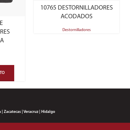
SELECT OPTIONS
10765 DESTORNILLADORES
ACODADOS
E
Destornilladores
RES
CA
STO
 | Zacatecas | Veracruz | Hidalgo