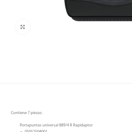
Clic para ampliar
Contiene 7 piezas:
Portapuntas universal 889/4 R Rapidaptor
05052504001