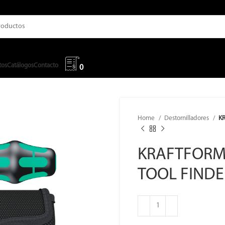
tos
Catálogos
Contacto
0
Home
Destornilladores
K
KRAFTFORM
TOOL FINDE