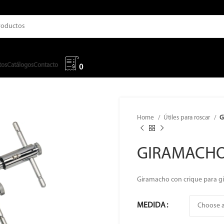
tos
Catálogos
Contacto
0
Home
Útiles para roscar
G
GIRAMACHO
Giramacho con crique para gi
MEDIDA