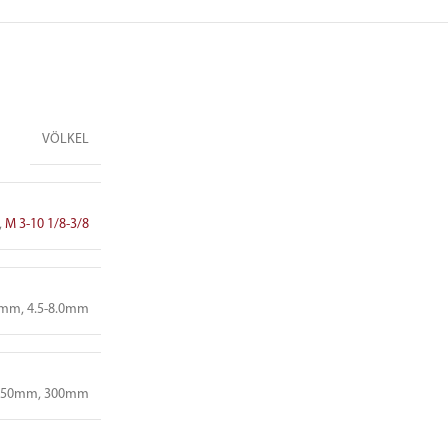
VÖLKEL
,
M 3-10 1/8-3/8
5mm, 4.5-8.0mm
250mm, 300mm