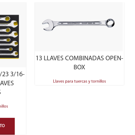
SELECT OPTIONS
13 LLAVES COMBINADAS OPEN-
BOX
/23 3/16-
Llaves para tuercas y tornillos
LAVES
S
illos
STO