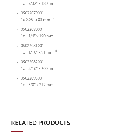
1x 7/32″ x 180 mm
05022079001
1)
1x 0,05″ x 83 mm
05022080001
1x 1/4″ x 190 mm
05022081001
1)
1x 1/16″ x 91 mm
05022082001
1x 5/16″ x 200 mm
05022095001
1x 3/8″ x 212 mm
RELATED PRODUCTS