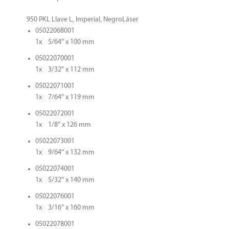
950 PKL Llave L, Imperial, NegroLáser
05022068001
1x 5/64″ x 100 mm
05022070001
1x 3/32″ x 112 mm
05022071001
1x 7/64″ x 119 mm
05022072001
1x 1/8″ x 126 mm
05022073001
1x 9/64″ x 132 mm
05022074001
1x 5/32″ x 140 mm
05022076001
1x 3/16″ x 160 mm
05022078001