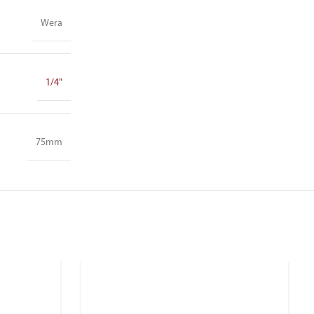
Wera
1/4"
75mm