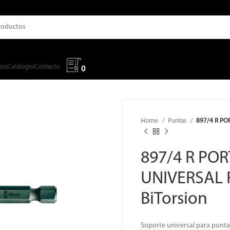
tos
Catálogos
Contacto
0
Home
Puntas
897/4 R PO
897/4 R PO
UNIVERSAL
BiTorsion
Soporte universal para punta