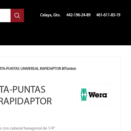
Celaya, Gto.
442-196-24-89
461-611-83-19
RTA-PUNTAS UNIVERSAL RAPIDAPTOR BiTorsion
RTA-PUNTAS
 RAPIDAPTOR
s con cabezal hexagonal de 1/4″