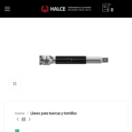
0
Clic para ampliar
Home
Llaves para tuercas y tornillos