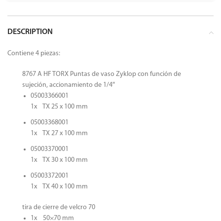
DESCRIPTION
Contiene 4 piezas:
8767 A HF TORX Puntas de vaso Zyklop con función de
sujeción, accionamiento de 1/4″
05003366001
1x TX 25 x 100 mm
05003368001
1x TX 27 x 100 mm
05003370001
1x TX 30 x 100 mm
05003372001
1x TX 40 x 100 mm
tira de cierre de velcro 70
1x 50×70 mm