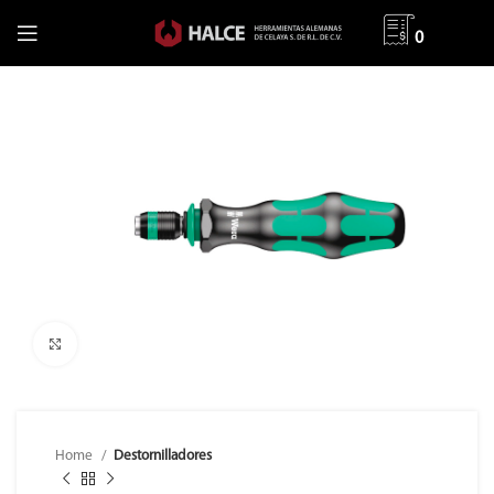
0
Clic para ampliar
Home
Destornilladores