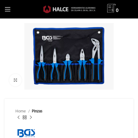
0
Clic para ampliar
Home
Pinzas