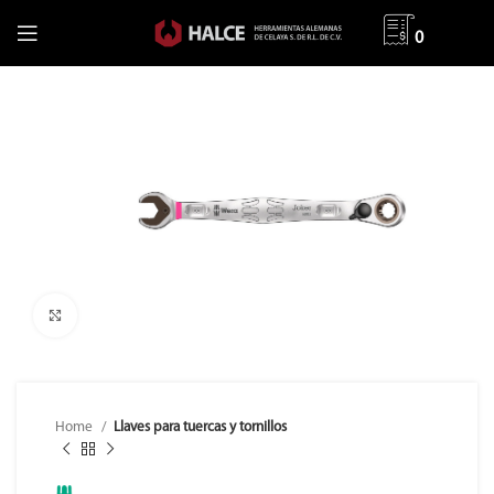
0
Clic para ampliar
Home
Llaves para tuercas y tornillos