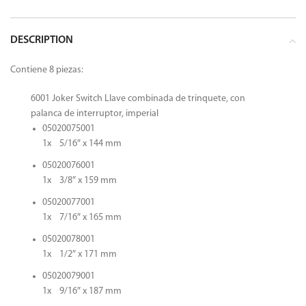
DESCRIPTION
Contiene 8 piezas:
6001 Joker Switch Llave combinada de trinquete, con
palanca de interruptor, imperial
05020075001
1x 5/16″ x 144 mm
05020076001
1x 3/8″ x 159 mm
05020077001
1x 7/16″ x 165 mm
05020078001
1x 1/2″ x 171 mm
05020079001
1x 9/16″ x 187 mm