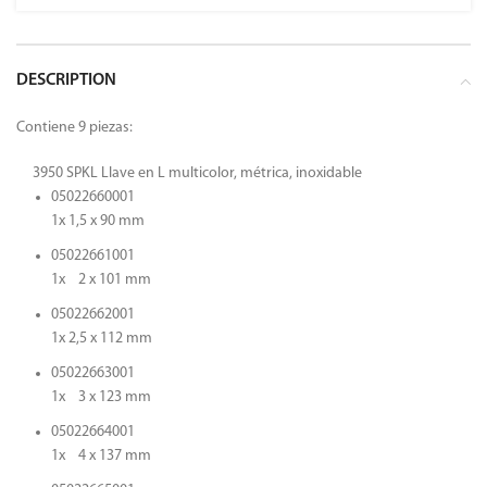
DESCRIPTION
Contiene 9 piezas:
3950 SPKL Llave en L multicolor, métrica, inoxidable
05022660001
1x 1,5 x 90 mm
05022661001
1x 2 x 101 mm
05022662001
1x 2,5 x 112 mm
05022663001
1x 3 x 123 mm
05022664001
1x 4 x 137 mm