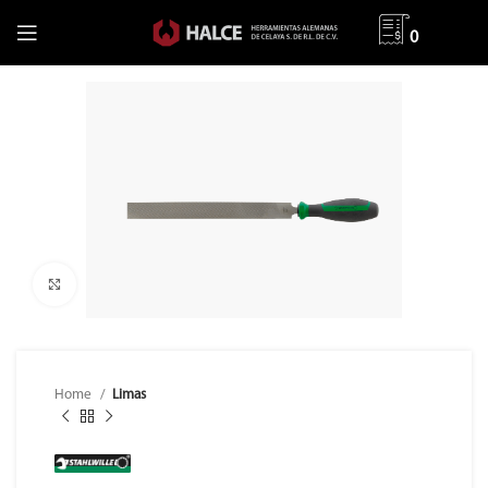
0
Clic para ampliar
Home
Limas