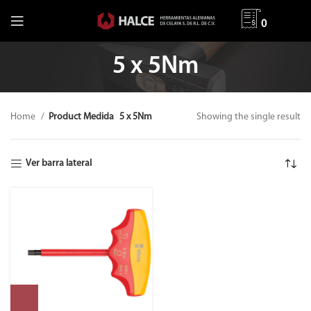
0
5 x 5Nm
Home
Product Medida
5 x 5Nm
Showing the single result
Ver barra lateral